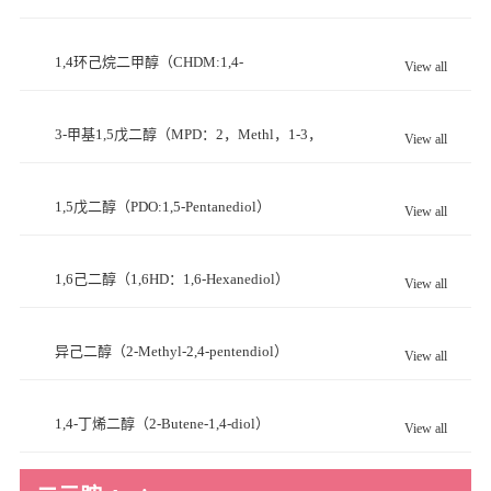
Tris(hydroxymethyl)ethane）
1,4环己烷二甲醇（CHDM:1,4-
View all
Cyclohexanedimethanol）
3-甲基1,5戊二醇（MPD：2，Methl，1-3，
View all
Propanediol）
1,5戊二醇（PDO:1,5-Pentanediol）
View all
1,6己二醇（1,6HD：1,6-Hexanediol）
View all
异己二醇（2-Methyl-2,4-pentendiol）
View all
1,4-丁烯二醇（2-Butene-1,4-diol）
View all