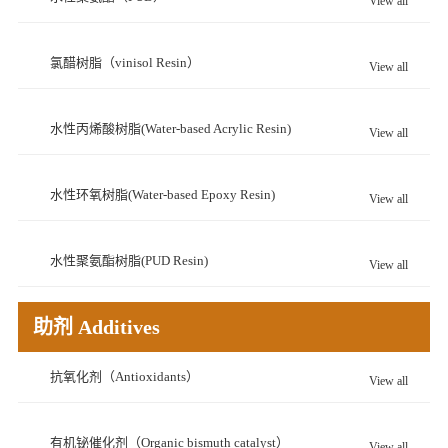
View all
氯醋树脂（vinisol Resin）
View all
水性丙烯酸树脂(Water-based Acrylic Resin)
View all
水性环氧树脂(Water-based Epoxy Resin)
View all
水性聚氨酯树脂(PUD Resin)
View all
助剂 Additives
抗氧化剂（Antioxidants）
View all
有机铋催化剂（Organic bismuth catalyst）
View all