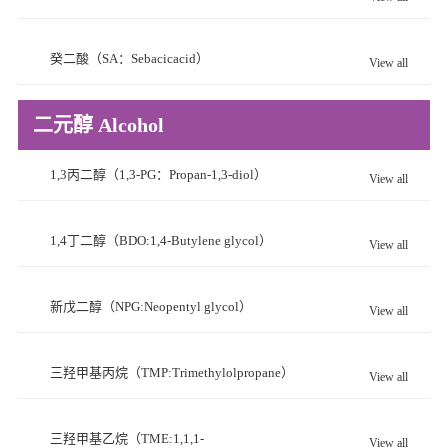
癸二酸（SA：Sebacicacid）
View all
二元醇 Alcohol
1,3丙二醇（1,3-PG：Propan-1,3-diol）
View all
1,4丁二醇（BDO:1,4-Butylene glycol）
View all
新戊二醇（NPG:Neopentyl glycol）
View all
三羟甲基丙烷（TMP:Trimethylolpropane）
View all
三羟甲基乙烷（TME:1,1,1-
View all